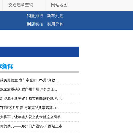
交通违章查询
网站地图
销量排行
新车到店
到店实拍
实用导购
荐新闻
减负更便宜 懂车帝全新CPS用“真效...
炮家族重磅闪耀广州车展 户外之王...
新能源全新突破！都市机能越野SUV坦...
7打破芯片甲胄 与领克08共享高算力...
大将军，让年轻人爱上皮卡就这么简单
你的劲儿——郑州日产锐骐7广西站上市