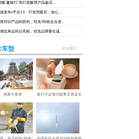
游艇 趣旅行”风行游艇用户品鉴活...
迪发布e平台3.0：打造闭眼买，放心...
类对旧产品的胜利，坦克300抢走合资...
潮流单品同台亮相，坦克品牌要在成...
片车型
更多图片
侗寨引客来
银行卡这项功能事关资金安
全 你是否忽视了？
星：扬子鳄的“奶爸”
中国长征火箭2020年前将面