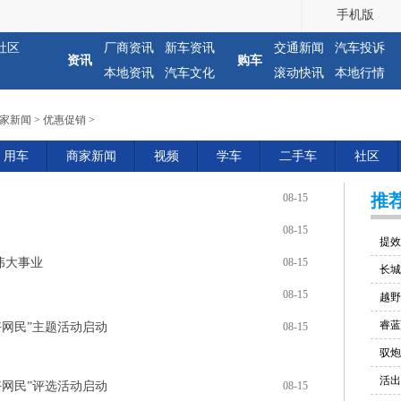
手机版
社区
厂商资讯
新车资讯
交通新闻
汽车投诉
资讯
购车
本地资讯
汽车文化
滚动快讯
本地行情
家新闻
>
优惠促销
>
用车
商家新闻
视频
学车
二手车
社区
推
08-15
08-15
提效
伟大事业
08-15
长城
08-15
越野
睿蓝
好网民”主题活动启动
08-15
驭炮
活出
好网民”评选活动启动
08-15